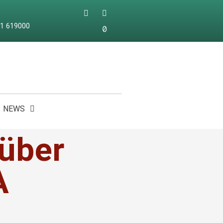
21 619000
NEWS
NEWS
 über
A