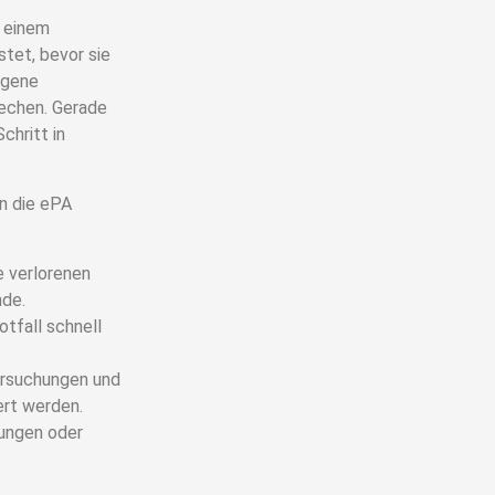
n einem
tet, bevor sie
igene
rechen. Gerade
chritt in
n die ePA
e verlorenen
nde.
tfall schnell
rsuchungen und
rt werden.
ungen oder