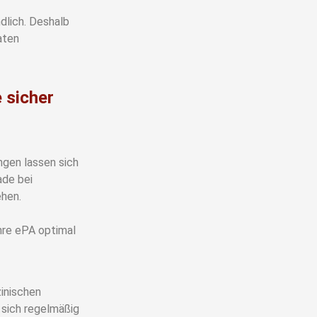
dlich. Deshalb
aten
 sicher
ngen lassen sich
ade bei
ehen.
hre ePA optimal
inischen
 sich regelmäßig