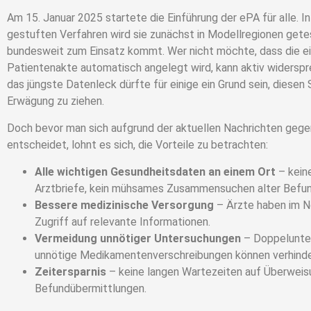
Am 15. Januar 2025 startete die Einführung der ePA für alle. I
gestuften Verfahren wird sie zunächst in Modellregionen getes
bundesweit zum Einsatz kommt. Wer nicht möchte, dass die e
Patientenakte automatisch angelegt wird, kann aktiv widersp
das jüngste Datenleck dürfte für einige ein Grund sein, diesen S
Erwägung zu ziehen.
Doch bevor man sich aufgrund der aktuellen Nachrichten gege
entscheidet, lohnt es sich, die Vorteile zu betrachten:
Alle wichtigen Gesundheitsdaten an einem Ort
– kein
Arztbriefe, kein mühsames Zusammensuchen alter Befu
Bessere medizinische Versorgung
– Ärzte haben im No
Zugriff auf relevante Informationen.
Vermeidung unnötiger Untersuchungen
– Doppelunte
unnötige Medikamentenverschreibungen können verhinde
Zeitersparnis
– keine langen Wartezeiten auf Überweis
Befundübermittlungen.