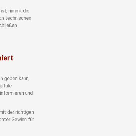
ist, nimmt die
 an technischen
chließen.
iert
en geben kann,
gitale
 informieren und
mit der richtigen
hter Gewinn für